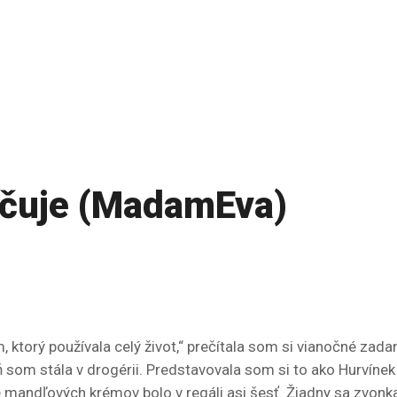
ačuje (MadamEva)
, ktorý používala celý život,“ prečítala som si vianočné zada
ň som stála v drogérii. Predstavovala som si to ako Hurvín
e mandľových krémov bolo v regáli asi šesť. Žiadny sa zvon