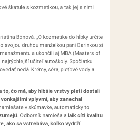
vé škatule s kozmetikou, a tak jej s nimi
Kristína Bónová. „O kozmetike do hĺbky určite
. So svojou druhou manželkou pani Darinkou si
ole manažmentu a ukončili aj MBA (Masters of
najrýchlejší učiteľ autoškoly. Spočiatku
 povedať nedá. Krémy, séra, pleťové vody a
to, čo má, aby hlbšie vrstvy pleti dostali
 vonkajšími vplyvmi, aby zanechal
 namiešate v skúmavke, automaticky to
ozumejú.
Odborník namieša a
laik cíti kvalitu
ke, ako sa vstrebáva, koľko vydrží.