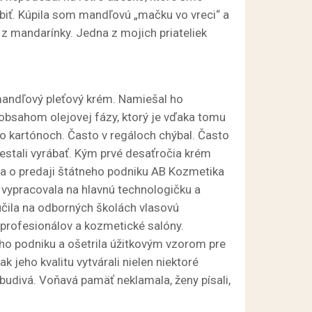
biť. Kúpila som mandľovú „mačku vo vreci“ a
a z mandarínky. Jedna z mojich priateliek
 mandľový pleťový krém. Namiešal ho
 obsahom olejovej fázy, ktorý je vďaka tomu
o kartónoch. Často v regáloch chýbal. Často
estali vyrábať. Kým prvé desaťročia krém
la o predaji štátneho podniku AB Kozmetika
 vypracovala na hlavnú technologičku a
 učila na odborných školách vlasovú
e profesionálov a kozmetické salóny.
ho podniku a ošetrila úžitkovým vzorom pre
k jeho kvalitu vytvárali nielen niektoré
budivá. Voňavá pamäť neklamala, ženy písali,