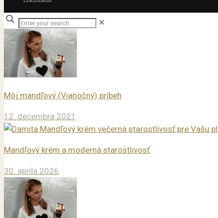
✕
Môj mandľový (Vianočný) príbeh
12. decembra 2021
Mandľový krém a moderná starostlivosť
30. apríla 2026