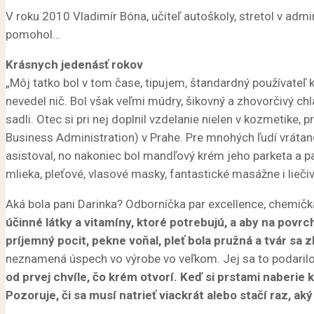
V roku 2010 Vladimír Bóna, učiteľ autoškoly, stretol v admin
pomohol…
Krásnych jedenásť rokov
„Môj tatko bol v tom čase, tipujem, štandardný používateľ 
nevedel nič. Bol však veľmi múdry, šikovný a zhovorčivý ch
sadli. Otec si pri nej doplnil vzdelanie nielen v kozmetike
Business Administration) v Prahe. Pre mnohých ľudí vrátane 
asistoval, no nakoniec bol mandľový krém jeho parketa a pan
mlieka, pleťové, vlasové masky, fantastické masážne i lie
Aká bola pani Darinka? Odborníčka par excellence, chemič
účinné látky a vitamíny, ktoré potrebujú, a aby na povrc
príjemný pocit, pekne voňal, pleť bola pružná a tvár sa 
neznamená úspech vo výrobe vo veľkom. Jej sa to podaril
od prvej chvíle, čo krém otvorí. Keď si prstami naberie 
Pozoruje, či sa musí natrieť viackrát alebo stačí raz, ak