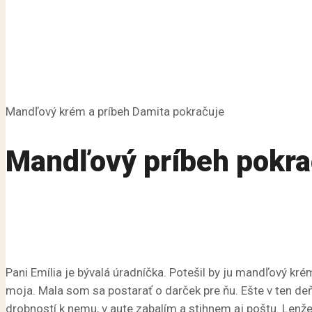
Mandľový krém a príbeh Damita pokračuje
Mandľový príbeh pokr
Pani Emília je bývalá úradníčka. Potešil by ju mandľový krém
moja. Mala som sa postarať o darček pre ňu. Ešte v ten de
drobností k nemu, v aute zabalím a stihnem aj poštu. Lenž