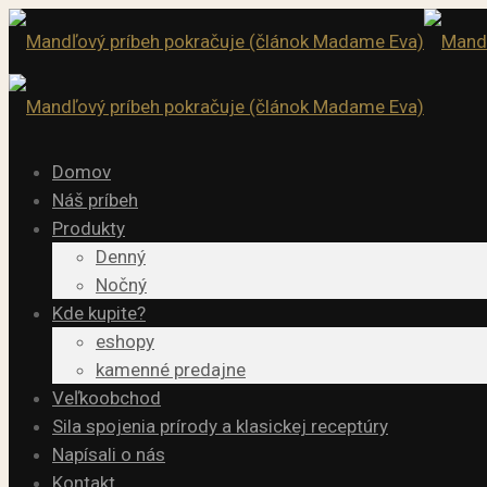
Domov
Náš príbeh
Produkty
Denný
Nočný
Kde kupite?
eshopy
kamenné predajne
Veľkoobchod
Sila spojenia prírody a klasickej receptúry
Napísali o nás
Kontakt