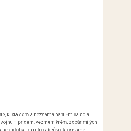
nie, klikla som a neznáma pani Emília bola
ek vojnu – prídem, vezmem krém, zopár milých
ka nepodobal na retro abéčko, ktoré sme