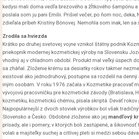
kedysi mali doma vedľa brezového a žĺtkového šampónu a M
poslala som ju pani Emílii. Prišiel večer, po ňom noc, deka
zdieľala príbeh Kristíny Bónovej. Nemohla som inak, len sa
Zrodila sa hviezda
Krátko po druhej svetovej vojne vznikol štátny podnik Koz
priekopník modernej kozmetickej výroby na Slovensku Jozef
vhodný aj v chladnom období. Produkt mal veľký úspech dom
sa zháňal. Zloženie krému sa desiatky rokov takmer nezmen
existoval ako jednodruhový, postupne sa rozdelil na denný
iným osobám. V roku 1976 začala v Kozmetike pracovať mla
vývojovú pracovníčku pre kozmetické závody (Bratislava, Hl
kozmetiku, kozmetickú chémiu, písala skriptá. Deväť rokov 
Najpopulárnejší z dvoch stoviek výrobkov bol však tradič
Slovensko a Česko. Obdobné zloženie ako jej
mandľový k
prísady, ale i pomery, v ktorých boli zastúpené, a šikovno
volali a majiteľky suchej a citlivej pleti si medzi sebou dáva