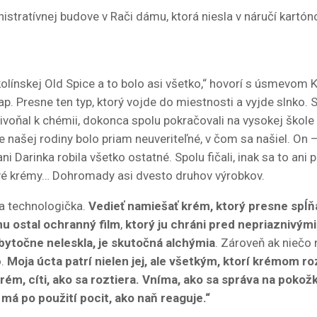
istratívnej budove v Rači dámu, ktorá niesla v náručí kartóno
kolínskej Old Spice a to bolo asi všetko,“ hovorí s úsmevom 
lap. Presne ten typ, ktorý vojde do miestnosti a vyjde slnko
, privoňal k chémii, dokonca spolu pokračovali na vysokej šk
našej rodiny bolo priam neuveriteľné, v čom sa našiel. On – 
i Darinka robila všetko ostatné. Spolu fičali, inak sa to ani
čivé krémy… Dohromady asi dvesto druhov výrobkov.
ka technologička.
Vedieť namiešať krém, ktorý presne spĺňa 
hu ostal ochranný film
,
ktorý ju chráni pred nepriaznivými
zbytočne neleskla, je skutočná alchýmia
. Zároveň ak niečo
o.
Moja úcta patrí nielen jej, ale všetkým, ktorí krémom r
krém, cíti, ako sa roztiera. Vníma, ako sa správa na pokož
ý má po použití pocit, ako naň reaguje.“