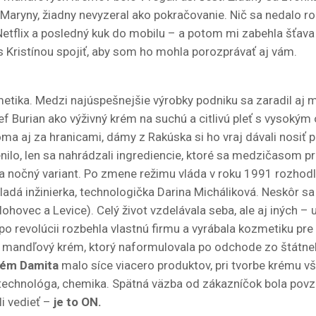
aryny, žiadny nevyzeral ako pokračovanie. Nič sa nedalo ro
, Netflix a posledný kuk do mobilu – a potom mi zabehla šťav
 s Kristínou spojiť, aby som ho mohla porozprávať aj vám.
metika. Medzi najúspešnejšie výrobky podniku sa zaradil aj
 Burian ako výživný krém na suchú a citlivú pleť s vysokým
a aj za hranicami, dámy z Rakúska si ho vraj dávali nosiť p
ilo, len sa nahrádzali ingrediencie, ktoré sa medzičasom pr
 a nočný variant. Po zmene režimu vláda v roku 1991 rozhod
dá inžinierka, technologička Darina Micháliková. Neskôr sa
ohovec a Levice). Celý život vzdelávala seba, ale aj iných –
po revolúcii rozbehla vlastnú firmu a vyrábala kozmetiku pr
ný mandľový krém, ktorý naformulovala po odchode zo štátne
rém Damita
malo síce viacero produktov, pri tvorbe krému vša
sť technológa, chemika. Spätná väzba od zákazníčok bola povz
li vedieť –
je to ON.