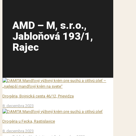
AMD – M, s.r.o.,
Jabloňová 193/1,
Rajec
Drogéria, Bojnická cesta 46/12, Prievidza
8. decembra 2023
Drogéria u Fecka, Rastislavice
8. decembra 2023