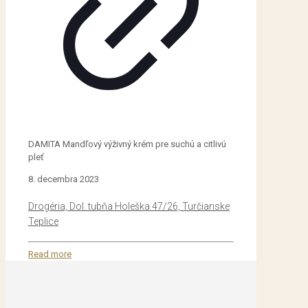
DAMITA Mandľový výživný krém pre suchú a citlivú
pleť
8. decembra 2023
Drogéria, Dol. tubňa Holeška 47/26, Turčianske
Teplice
Read more