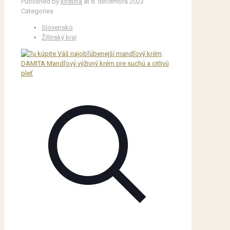
Published by
kristina
at
8. decembra 2023
Categories
Slovensko
Žilinský kraj