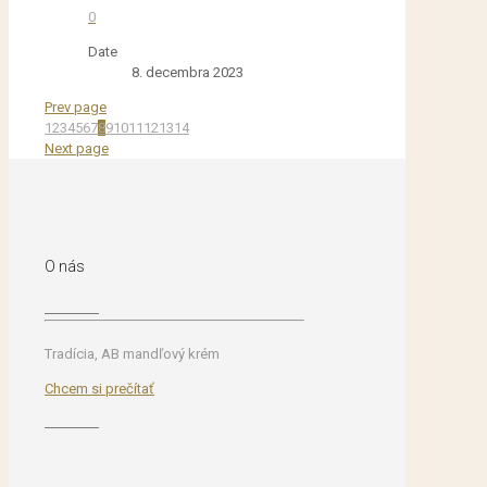
0
Date
8. decembra 2023
Prev page
1
2
3
4
5
6
7
8
9
10
11
12
13
14
Next page
O nás
Tradícia, AB mandľový krém
Chcem si prečítať