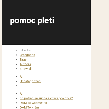
pomoc pleti
Filter by
Categories
Tags
Authors
Show all
All
Uncategorized
All
čo potrebuje suchá a citlivá pokožka?
DAMITA Cosmetics
DAMITA krém