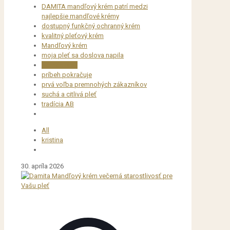
DAMITA mandľový krém patrí medzi
najlepšie mandľové krémy
dostupný funkčný ochranný krém
kvalitný pleťový krém
Mandľový krém
moja pleť sa doslova napila
pomoc pleti
príbeh pokračuje
prvá voľba premnohých zákazníkov
suchá a citlivá pleť
tradícia AB
All
kristina
30. apríla 2026